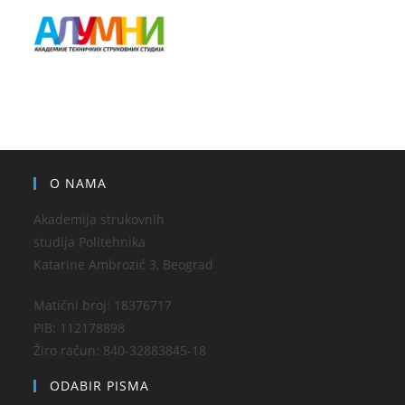
O NAMA
Akademija strukovnih
studija Politehnika
Katarine Ambrozić 3, Beograd
Matični broj: 18376717
PIB: 112178898
Žiro račun: 840-32883845-18
ODABIR PISMA