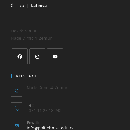
Ćirilica
|
Latinica
Odsek Zemun
Nade Dimić 4, Zemun
KONTAKT
Nade Dimić 4, Zemun
Tel:
+381 11 26 18 242
Email:
info@politehnika.edu.rs